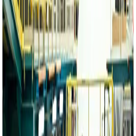
Egypt plans USD 3.5bn Cairo Airport expansion
Airports and Infrastructure
about 21 hours ago
Trump unveils USD 22.5bn modernization plan for Washington Airport
Airports and Infrastructure
about 22 hours ago
Drone carrying explosive disrupts German airport, cargo plane damaged
Aviation
about 22 hours ago
Wizz Air warns of weaker second-quarter revenue
Aviation
about 22 hours ago
Da Nang tourism surge boosts Central Vietnam's golf tourism ambitions
Tourism
about 22 hours ago
Australia launches 10-year tourism strategy