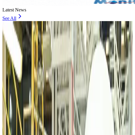
Latest News
See All
VIPs, CIPs must follow same airport security rules as others: MoCAT
Minister
Airports and Infrastructure
about 18 hours ago
Bangladeshi student joins North Pole expedition aboard Russian nuclear
icebreaker
Travel Diaries
about 18 hours ago
Malaysia introduces stricter hiking rules amid rescue operation rise
Tourism
about 20 hours ago
Malaysia Airlines, JDT FC extend partnership
Life & Style
about 21 hours ago
Orbis Int’l, AirAsia partner to expand eye care access across APAC