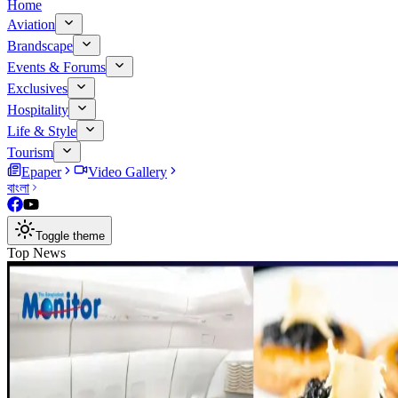
Home
Aviation
Brandscape
Events & Forums
Exclusives
Hospitality
Life & Style
Tourism
Epaper
Video Gallery
বাংলা
Toggle theme
Top News