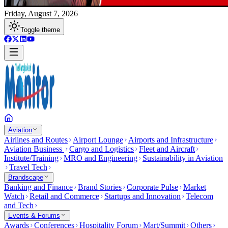
Friday, August 7, 2026
Toggle theme
Aviation
Airlines and Routes
Airport Lounge
Airports and Infrastructure
Aviation Business
Cargo and Logistics
Fleet and Aircraft
Institute/Training
MRO and Engineering
Sustainability in Aviation
Travel Tech
Brandscape
Banking and Finance
Brand Stories
Corporate Pulse
Market
Watch
Retail and Commerce
Startups and Innovation
Telecom
and Tech
Events & Forums
Awards
Conferences
Hospitality Forum
Mart/Summit
Others