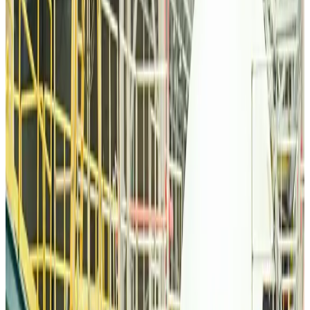
Brand Stories
about 21 hours ago
Qatar Airways resumes Doha-Philadelphia route
Airlines and Routes
about 21 hours ago
Thai woman accuses Pakistani man of assault mid-flight
Airlines and Routes
about 21 hours ago
Emirates, SAA expand codeshare partnership
Airlines and Routes
about 21 hours ago
Bangladesh Monitor Awards FIFA World Cup Quiz Winners
Life & Style
about 21 hours ago
Travelport, Egyptair sign new NDC content distribution deal
Travel Tech
about 21 hours ago