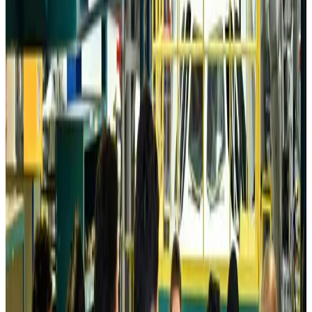
Tourism
about 22 hours ago
Global tourism investment tops USD 1tr in 2025: WTTC
Tourism
about 23 hours ago
Prime Bank customers to receive Chery vehicle servicing benefits
Life & Style
about 23 hours ago
Cathay Group reports record first-half profit
Aviation Business
about 23 hours ago
Air India names former Ethiopian chief as new CEO
Airlines and Routes
Aug 5, 2026
Kuwait Airways offers 20% discount on all-inclusive summer packages
Airlines and Routes
Aug 5, 2026
Riyadh Air debuts Mumbai flights, opens bookings for Pakistan, Philippines