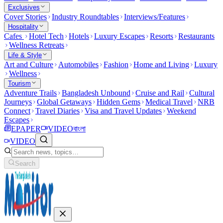
Exclusives
Cover Stories
Industry Roundtables
Interviews/Features
Hospitality
Cafes
Hotel Tech
Hotels
Luxury Escapes
Resorts
Restaurants
Wellness Retreats
Life & Style
Art and Culture
Automobiles
Fashion
Home and Living
Luxury
Wellness
Tourism
Adventure Trails
Bangladesh Unbound
Cruise and Rail
Cultural
Journeys
Global Getaways
Hidden Gems
Medical Travel
NRB
Connect
Travel Diaries
Visa and Travel Updates
Weekend
Escapes
EPAPER
VIDEO
বাংলা
VIDEO
Search