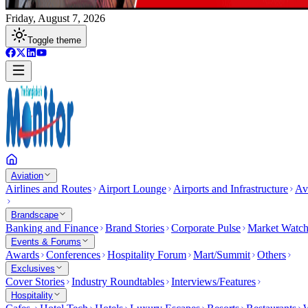
Friday, August 7, 2026
Toggle theme
Aviation
Airlines and Routes
Airport Lounge
Airports and Infrastructure
Av
Brandscape
Banking and Finance
Brand Stories
Corporate Pulse
Market Watc
Events & Forums
Awards
Conferences
Hospitality Forum
Mart/Summit
Others
Exclusives
Cover Stories
Industry Roundtables
Interviews/Features
Hospitality