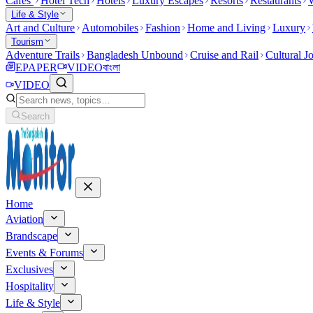
Cafes
Hotel Tech
Hotels
Luxury Escapes
Resorts
Restaurants
W
Life & Style
Art and Culture
Automobiles
Fashion
Home and Living
Luxury
Tourism
Adventure Trails
Bangladesh Unbound
Cruise and Rail
Cultural J
EPAPER
VIDEO
বাংলা
VIDEO
Search
Home
Aviation
Brandscape
Events & Forums
Exclusives
Hospitality
Life & Style