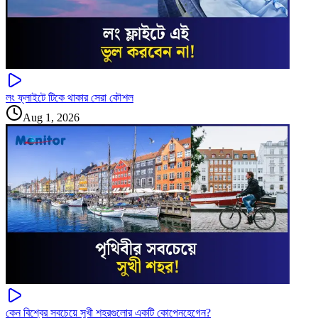
লং ফ্লাইটে টিকে থাকার সেরা কৌশল
Aug 1, 2026
কেন বিশ্বের সবচেয়ে সুখী শহরগুলোর একটি কোপেনহেগেন?