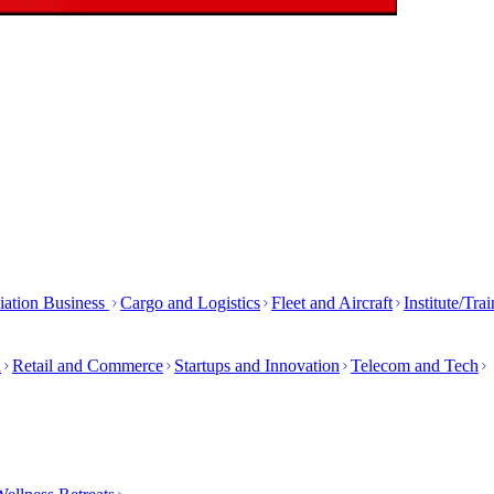
iation Business
Cargo and Logistics
Fleet and Aircraft
Institute/Tra
h
Retail and Commerce
Startups and Innovation
Telecom and Tech