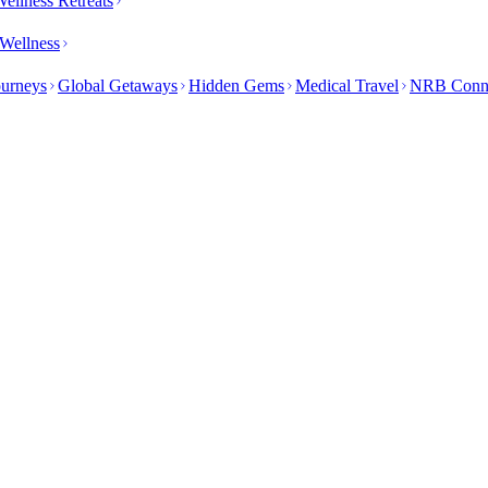
ellness Retreats
Wellness
ourneys
Global Getaways
Hidden Gems
Medical Travel
NRB Conn