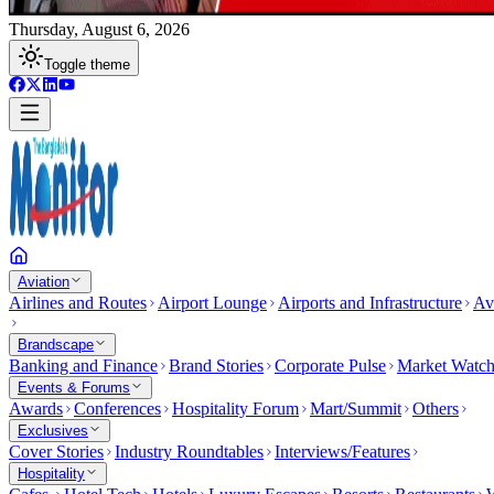
Thursday, August 6, 2026
Toggle theme
Aviation
Airlines and Routes
Airport Lounge
Airports and Infrastructure
Av
Brandscape
Banking and Finance
Brand Stories
Corporate Pulse
Market Watc
Events & Forums
Awards
Conferences
Hospitality Forum
Mart/Summit
Others
Exclusives
Cover Stories
Industry Roundtables
Interviews/Features
Hospitality