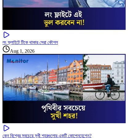
লং ফ্লাইটে টিকে থাকার সেরা কৌশল
Aug 1, 2026
কেন বিশ্বের সবচেয়ে সুখী শহরগুলোর একটি কোপেনহেগেন?