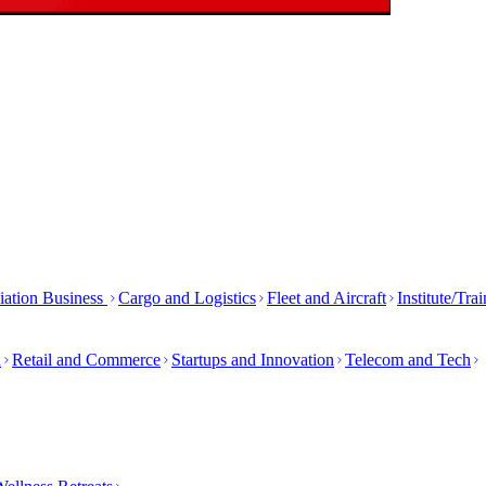
iation Business
Cargo and Logistics
Fleet and Aircraft
Institute/Tra
h
Retail and Commerce
Startups and Innovation
Telecom and Tech