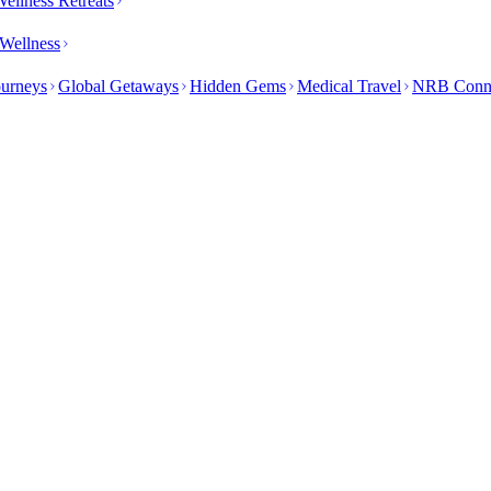
ellness Retreats
Wellness
ourneys
Global Getaways
Hidden Gems
Medical Travel
NRB Conn