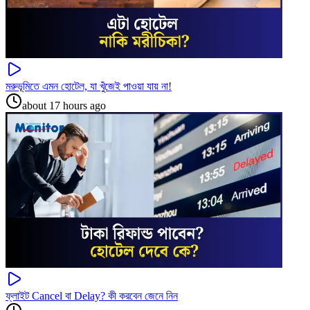
মরুভূমিতে এমন হোটেল, যা খুঁজেই পাওয়া যায় না!
about 17 hours ago
ফ্লাইট Cancel বা Delay? কী করবেন জেনে নিন