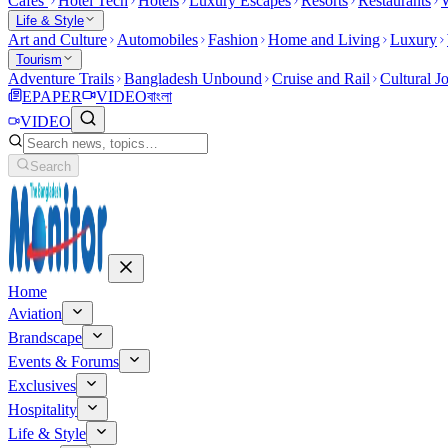
Cafes
Hotel Tech
Hotels
Luxury Escapes
Resorts
Restaurants
W
Life & Style
Art and Culture
Automobiles
Fashion
Home and Living
Luxury
Tourism
Adventure Trails
Bangladesh Unbound
Cruise and Rail
Cultural J
EPAPER
VIDEO
বাংলা
VIDEO
Search
Home
Aviation
Brandscape
Events & Forums
Exclusives
Hospitality
Life & Style