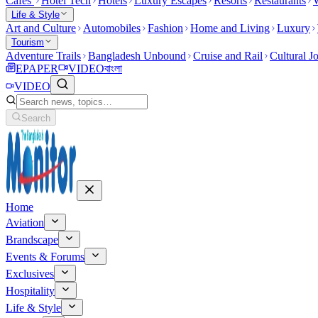
Cafes
Hotel Tech
Hotels
Luxury Escapes
Resorts
Restaurants
W
Life & Style
Art and Culture
Automobiles
Fashion
Home and Living
Luxury
Tourism
Adventure Trails
Bangladesh Unbound
Cruise and Rail
Cultural J
EPAPER
VIDEO
বাংলা
VIDEO
Search
Home
Aviation
Brandscape
Events & Forums
Exclusives
Hospitality
Life & Style