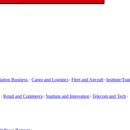
iation Business
Cargo and Logistics
Fleet and Aircraft
Institute/Tra
h
Retail and Commerce
Startups and Innovation
Telecom and Tech