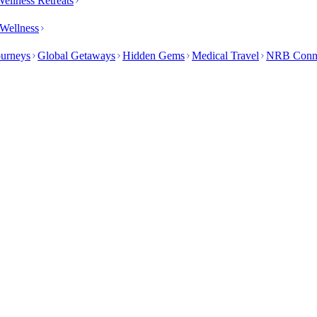
ellness Retreats
Wellness
ourneys
Global Getaways
Hidden Gems
Medical Travel
NRB Conn