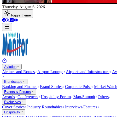
Thursday, August 6, 2026
Toggle theme
Aviation
Airlines and Routes
Airport Lounge
Airports and Infrastructure
Av
Brandscape
Banking and Finance
Brand Stories
Corporate Pulse
Market Watc
Events & Forums
Awards
Conferences
Hospitality Forum
Mart/Summit
Others
Exclusives
Cover Stories
Industry Roundtables
Interviews/Features
Hospitality