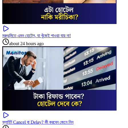
মরুভূমিতে এমন হোটেল, যা খুঁজেই পাওয়া যায় না!
about 24 hours ago
ফ্লাইট Cancel বা Delay? কী করবেন জেনে নিন