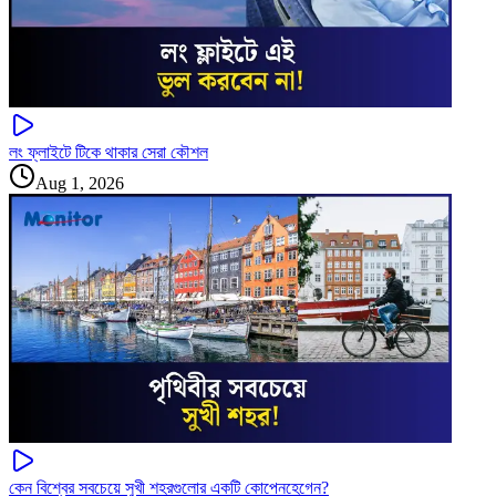
লং ফ্লাইটে টিকে থাকার সেরা কৌশল
Aug 1, 2026
কেন বিশ্বের সবচেয়ে সুখী শহরগুলোর একটি কোপেনহেগেন?