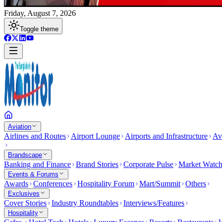
Friday, August 7, 2026
Toggle theme
Aviation
Airlines and Routes
Airport Lounge
Airports and Infrastructure
Av
Brandscape
Banking and Finance
Brand Stories
Corporate Pulse
Market Watc
Events & Forums
Awards
Conferences
Hospitality Forum
Mart/Summit
Others
Exclusives
Cover Stories
Industry Roundtables
Interviews/Features
Hospitality