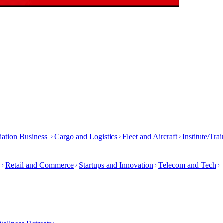
iation Business
Cargo and Logistics
Fleet and Aircraft
Institute/Tra
h
Retail and Commerce
Startups and Innovation
Telecom and Tech