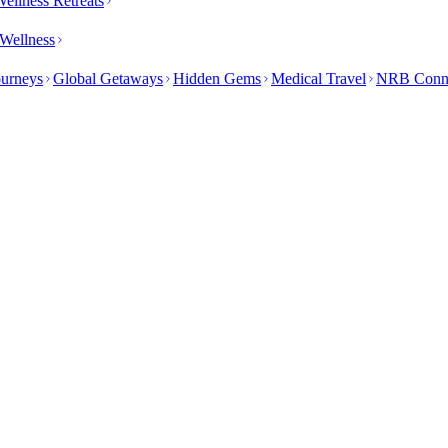
ellness Retreats
Wellness
ourneys
Global Getaways
Hidden Gems
Medical Travel
NRB Conn