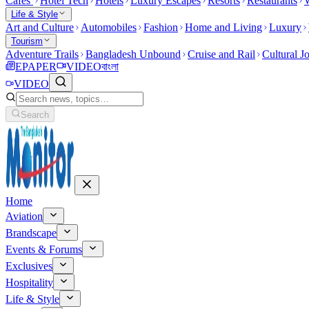
Cafes
Hotel Tech
Hotels
Luxury Escapes
Resorts
Restaurants
W
Life & Style
Art and Culture
Automobiles
Fashion
Home and Living
Luxury
Tourism
Adventure Trails
Bangladesh Unbound
Cruise and Rail
Cultural J
EPAPER
VIDEO
বাংলা
VIDEO
Search
Home
Aviation
Brandscape
Events & Forums
Exclusives
Hospitality
Life & Style