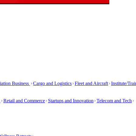
iation Business
Cargo and Logistics
Fleet and Aircraft
Institute/Tra
h
Retail and Commerce
Startups and Innovation
Telecom and Tech