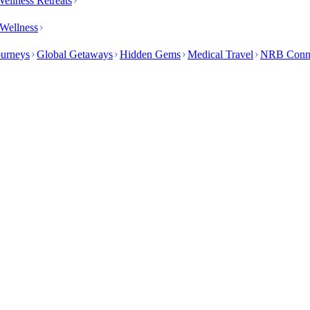
ellness Retreats
Wellness
ourneys
Global Getaways
Hidden Gems
Medical Travel
NRB Conn