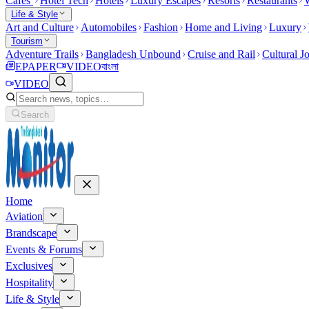
Cafes
Hotel Tech
Hotels
Luxury Escapes
Resorts
Restaurants
W
Life & Style
Art and Culture
Automobiles
Fashion
Home and Living
Luxury
Tourism
Adventure Trails
Bangladesh Unbound
Cruise and Rail
Cultural J
EPAPER
VIDEO
বাংলা
VIDEO
Search
Home
Aviation
Brandscape
Events & Forums
Exclusives
Hospitality
Life & Style